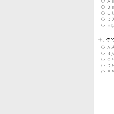
A
B
C
D
E
十、你
A 
B
C
D
E