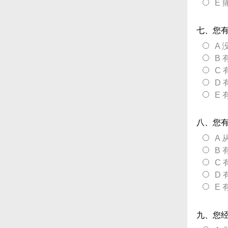
E
七、您有
A
B
C
D
E
八、您
A
B
C
D
E
九、您经