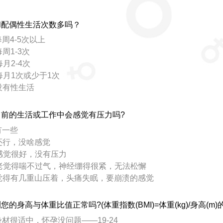
和配偶性生活次数多吗？
每周4-5次以上
每周1-3次
每月2-4次
 每月1次或少于1次
 没有性生活
目前的生活或工作中会感觉有压力吗?
有一些
 还行，没啥感觉
 感觉很好，没有压力
 老觉得喘不过气，神经绷得很紧，无法松懈
 觉得有几重山压着，头痛失眠，要崩溃的感觉
您的身高与体重比值正常吗?(体重指数(BMI)=体重(kg)/身高(m)
 身材很适中，怀孕没问题——19-24