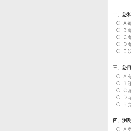
二、您
A 
B 
C 
D
E
三、您
A 
B
C
D
E
四、测测
A