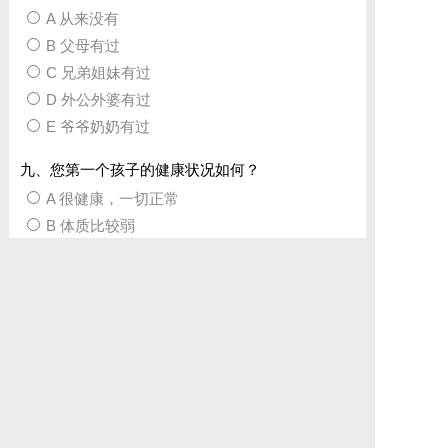
A 从来没有
B 父母有过
C 兄弟姐妹有过
D 外公外婆有过
E 爷爷奶奶有过
九、您第一个孩子的健康状况如何？
A 很健康，一切正常
B 体质比较弱
C 经常生病
D 患有先天残疾（如兔唇等）
E 智力低下
十、目前，您的身体健康状况如何？
A 很健康
B 偶尔生病
C 经常生病