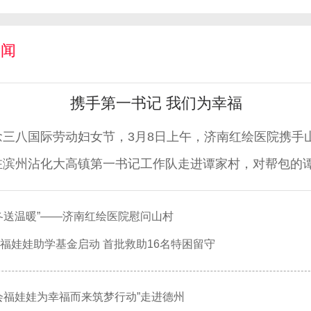
新闻
携手第一书记 我们为幸福
念三八国际劳动妇女节，3月8日上午，济南红绘医院携手
驻滨州沾化大高镇第一书记工作队走进谭家村，对帮包的
、台一村、台四村和铲头李
冬送温暖”——济南红绘医院慰问山村
福娃娃助学基金启动 首批救助16名特困留守
会福娃娃为幸福而来筑梦行动”走进德州