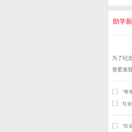
助学
为了纪
资委派
单家村
“寒
红会
“红