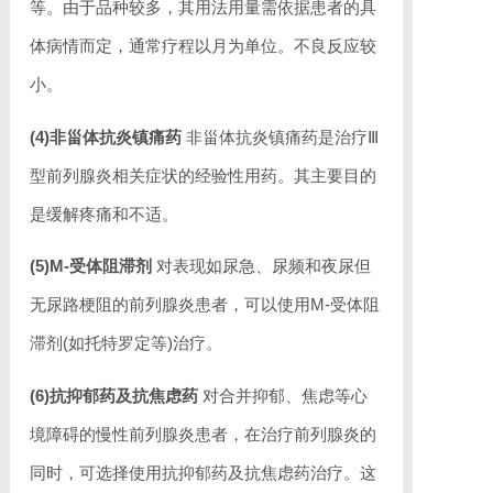
等。由于品种较多，其用法用量需依据患者的具
体病情而定，通常疗程以月为单位。不良反应较
小。
(4)非甾体抗炎镇痛药
非甾体抗炎镇痛药是治疗Ⅲ
型前列腺炎相关症状的经验性用药。其主要目的
是缓解疼痛和不适。
(5)M-受体阻滞剂
对表现如尿急、尿频和夜尿但
无尿路梗阻的前列腺炎患者，可以使用M-受体阻
滞剂(如托特罗定等)治疗。
(6)抗抑郁药及抗焦虑药
对合并抑郁、焦虑等心
境障碍的慢性前列腺炎患者，在治疗前列腺炎的
同时，可选择使用抗抑郁药及抗焦虑药治疗。这