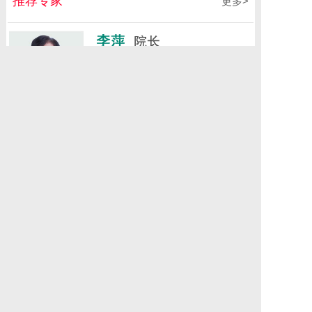
推荐专家
更多>
1
2
3
4
选择我院的5大理由
一
山东专业生殖不孕医院
二
医保、新农合定点单位
三
医院具有特色制剂
四
学术建设优势突出
五
多次被评为诚信医疗机构