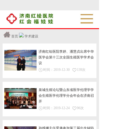
首页
学术建设
济南红绘医院李婷、潘慧贞出席中华
医学会第十三次全国生殖医学学术会
议
时间：
2019-12-30
139次
泉城生殖论坛暨山东省医学伦理学学
会生殖医学伦理学分会年会在济南召
开
时间：
2019-12-24
96次
孙维娜主任受邀参加第三届出生缺陷