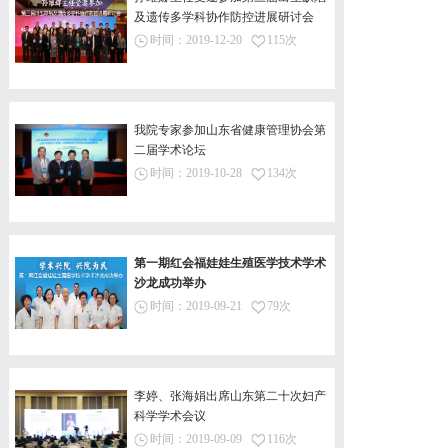
及遗传多学科协作防控进展研讨会
时间：
2019-12-20
115次
我院专家参加山东省健康管理协会第
二届学术论坛
时间：
2019-10-28
134次
第一期红会福娃娃生殖医学技术学术
沙龙成功举办
时间：
2019-09-21
79次
李婷、张海娟出席山东第二十次妇产
科学学术会议
时间：
2019-09-09
116次