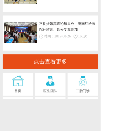
不良妊娠高峰论坛举办，济南红绘医
院孙维娜、郝云受邀参加
时间：
2019-08-26
160次
点击查看更多
首页
医生团队
二胎门诊
疾病导航
红会福娃娃
制剂